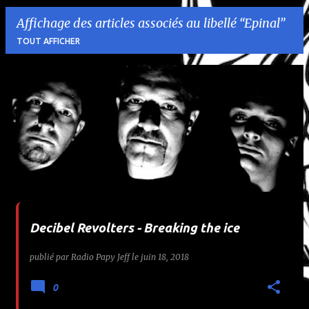
Affichage des articles associés au libellé
Epinal
TOUT AFFICHER
A
r
t
i
c
l
Decibel Revolters - Breaking the ice
e
publié par
Radio Papy Jeff
le
juin 18, 2018
s
0