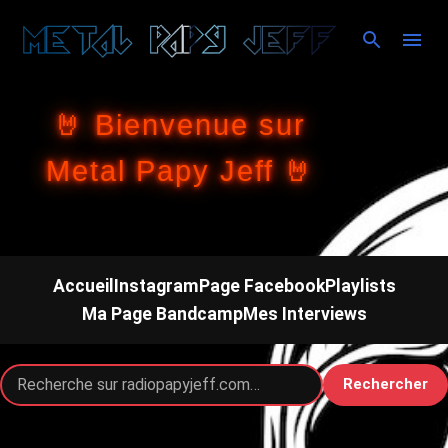
Accéder au contenu principal
🤘 Bienvenue sur
Metal Papy Jeff 🤘
Accueil
Instagram
Page Facebook
Playlists
Ma Page Bandcamp
Mes Interviews
Rechercher