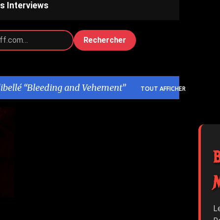
s Interviews
Rechercher
libellé
Bleeding and Vehement
TOUT AFFICHER
+
L