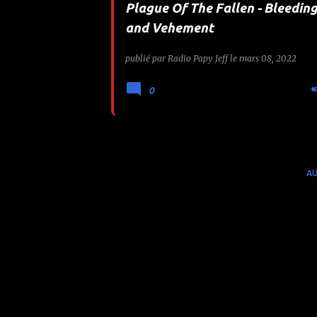
Plague Of The Fallen - Bleedin
e
and Vehement
s
publié par
Radio Papy Jeff
le
mars 08, 2022
0
AU