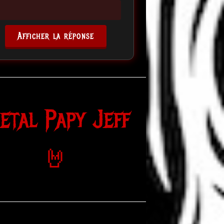
Afficher la réponse
etal Papy Jeff
🤘