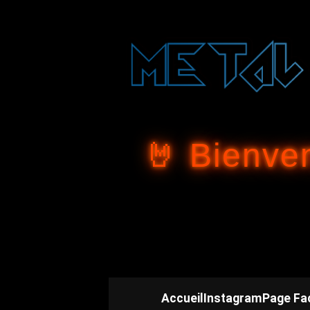
🤘 Bienve
Accueil
Instagram
Page Fa