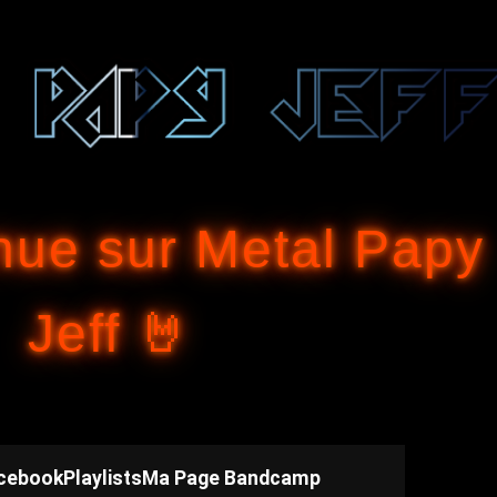
Accéder au contenu principal
nue sur Metal Papy
Jeff 🤘
cebook
Playlists
Ma Page Bandcamp