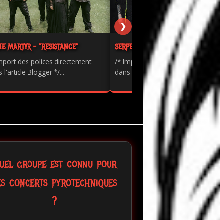
❯
NE MARTYR - "RESISTANCE"
SERPENTS - "PAINKILLER"
mport des polices directement
/* Import des polices directement
 l'article Blogger */...
dans l'article Blogger */...
uel groupe est connu pour
es concerts pyrotechniques
?