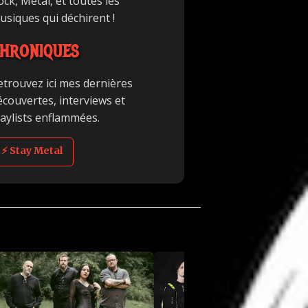
ck, Metal, et toutes les
usiques qui déchirent !
HRONIQUES
etrouvez ici mes dernières
écouvertes, interviews et
laylists enflammées.
⚡ Stay Metal