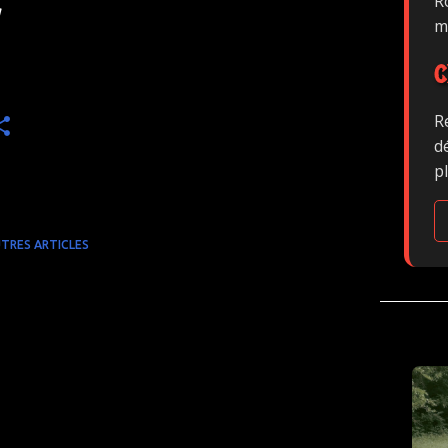
Ro
g
m
C
R
d
p
TRES ARTICLES