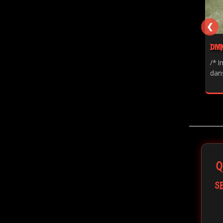
❮
DIVI
/* I
dans
Q
s