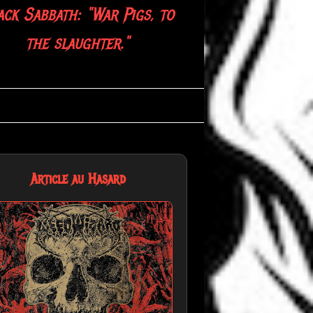
ack Sabbath: "War Pigs, to
the slaughter."
Article au Hasard