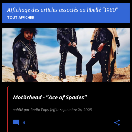
Affichage des articles associés au libellé
1980
TOUT AFFICHER
A
r
t
i
c
l
Motörhead - "Ace of Spades"
e
publié par
Radio Papy Jeff
le
septembre 24, 2025
s
0