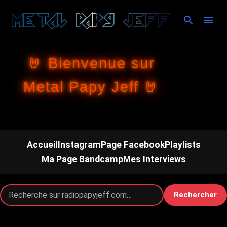
Accéder au contenu principal
🤘 Bienvenue sur
Metal Papy Jeff 🤘
Accueil
Instagram
Page Facebook
Playlists
Ma Page Bandcamp
Mes Interviews
Rechercher