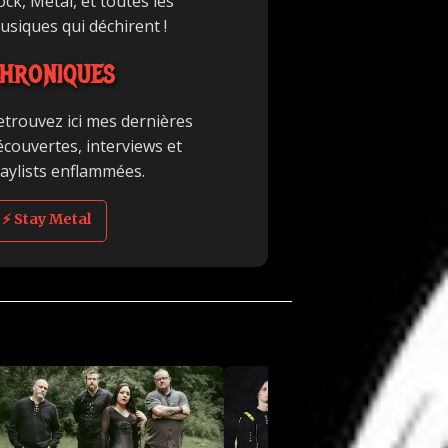
ck, Metal, et toutes les
usiques qui déchirent !
HRONIQUES
etrouvez ici mes dernières
écouvertes, interviews et
laylists enflammées.
⚡ Stay Metal