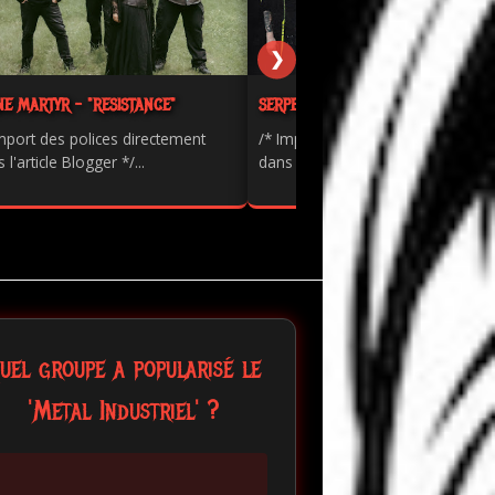
❯
NE MARTYR - "RESISTANCE"
SERPENTS - "PAINKILLER"
mport des polices directement
/* Import des polices directement
 l'article Blogger */...
dans l'article Blogger */...
uel groupe a popularisé le
'Metal Industriel' ?