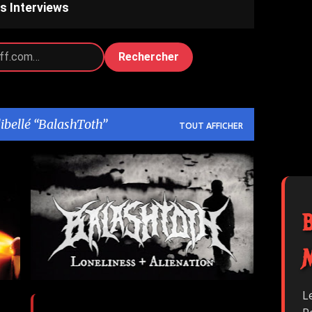
s Interviews
Rechercher
libellé
BalashToth
TOUT AFFICHER
1
BALASHTOTH
LONELINESS+ALIENATION
METAL
METAL DEVASTATION PR
+
PAPY JEFF
L