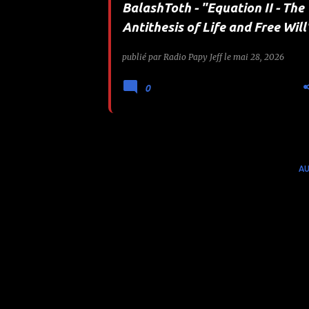
BalashToth - "Equation II - The
e
Antithesis of Life and Free Will
s
publié par
Radio Papy Jeff
le
mai 28, 2026
0
AU