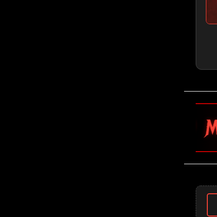
🤘 Motörhead 