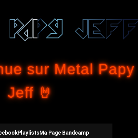
Accéder au contenu principal
nue sur Metal Papy
Jeff 🤘
cebook
Playlists
Ma Page Bandcamp