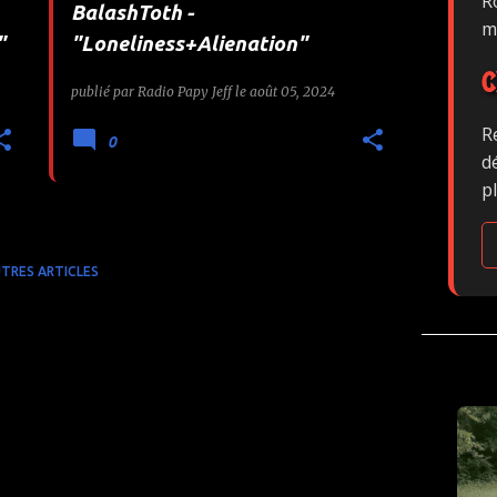
Ro
BalashToth -
m
"
"Loneliness+Alienation"
C
publié par
Radio Papy Jeff
le
août 05, 2024
R
0
d
p
TRES ARTICLES