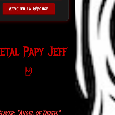
Afficher la réponse
etal Papy Jeff
🤘
layer: "Angel of Death."