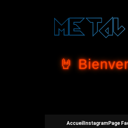
🤘 Bienve
Accueil
Instagram
Page Fa