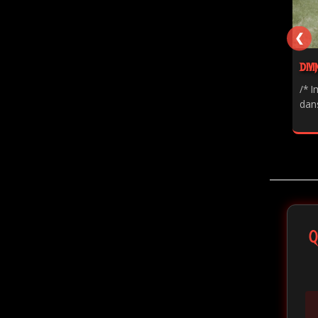
❮
DIVI
/* I
dans
Q