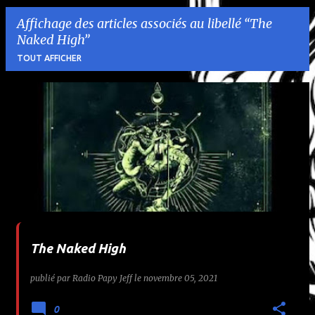
Affichage des articles associés au libellé
The
Naked High
TOUT AFFICHER
A
r
t
i
c
l
The Naked High
e
publié par
Radio Papy Jeff
le
novembre 05, 2021
s
0