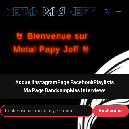
Accéder au contenu principal
🤘 Bienvenue sur
Metal Papy Jeff 🤘
Accueil
Instagram
Page Facebook
Playlists
Ma Page Bandcamp
Mes Interviews
Rechercher