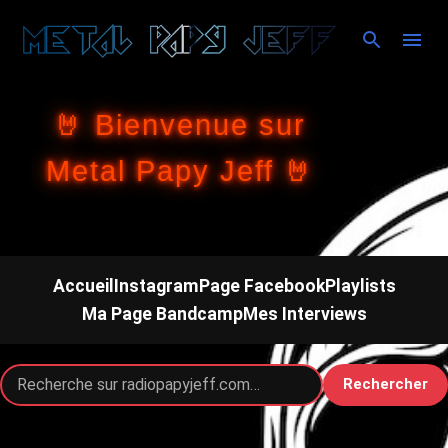
Accéder au contenu principal
🤘 Bienvenue sur
Metal Papy Jeff 🤘
Accueil
Instagram
Page Facebook
Playlists
Ma Page Bandcamp
Mes Interviews
Rechercher