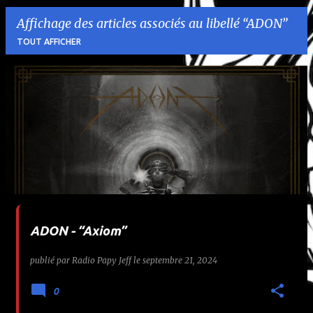
Affichage des articles associés au libellé
ADON
TOUT AFFICHER
A
r
t
i
c
l
ADON - “Axiom”
e
publié par
Radio Papy Jeff
le
septembre 21, 2024
s
0