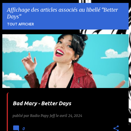
Affichage des articles associés au libellé
Better
Days
TOUT AFFICHER
A
r
t
i
c
l
Bad Mary - Better Days
e
publié par
Radio Papy Jeff
le
avril 24, 2024
s
0