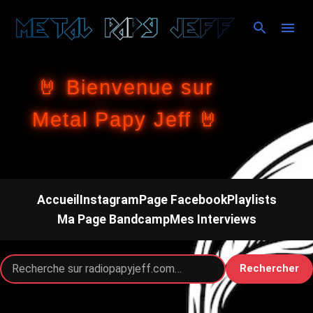
Accéder au contenu principal
🤘 Bienvenue sur
Metal Papy Jeff 🤘
Accueil
Instagram
Page Facebook
Playlists
Ma Page Bandcamp
Mes Interviews
Rechercher