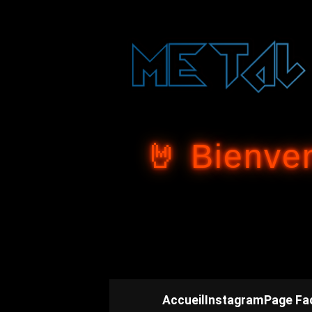
🤘 Bienve
Accueil
Instagram
Page Fa