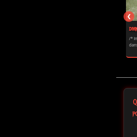
❮
DIVI
/* I
dans
Q
p