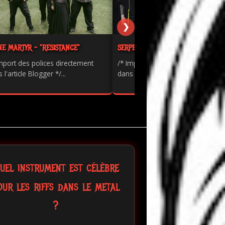
❯
NE MARTYR - "RESISTANCE"
SERPENTS - "PAINKILLER"
mport des polices directement
/* Import des polices directement
 l'article Blogger */...
dans l'article Blogger */...
uel instrument est célèbre
our les riffs dans le metal
?