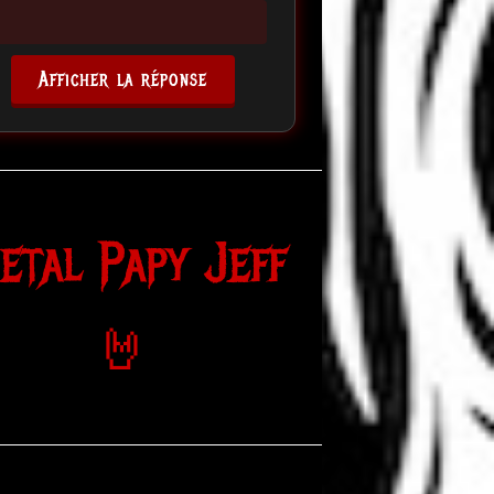
Afficher la réponse
etal Papy Jeff
🤘