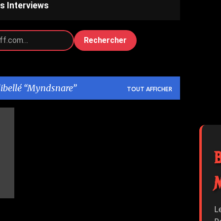
s Interviews
Rechercher
libellé
Myndsnare
TOUT AFFICHER
L