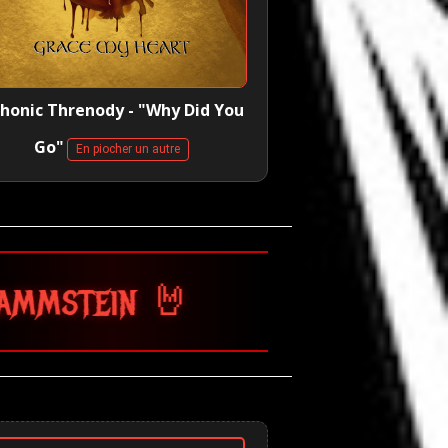
honic Threnody - "Why Did You
Go"
En piocher un autre
🤘