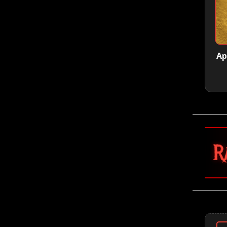
Ap
🤘 Rammstein 