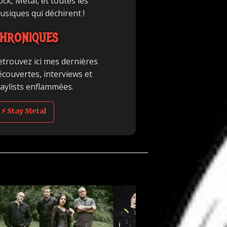
ck, Metal, et toutes les
usiques qui déchirent !
HRONIQUES
etrouvez ici mes dernières
écouvertes, interviews et
laylists enflammées.
⚡ Stay Metal