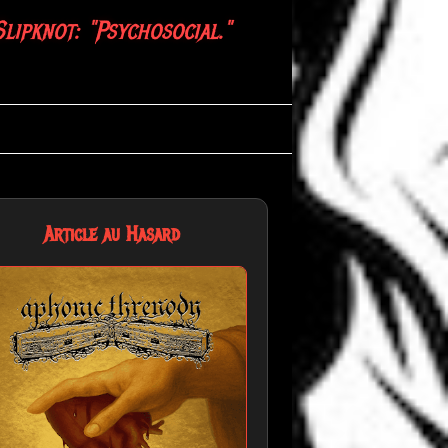
Slipknot: "Psychosocial."
Article au Hasard