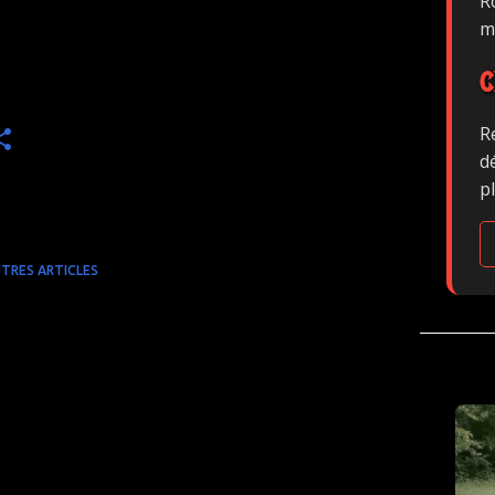
Ro
m
C
R
d
p
TRES ARTICLES