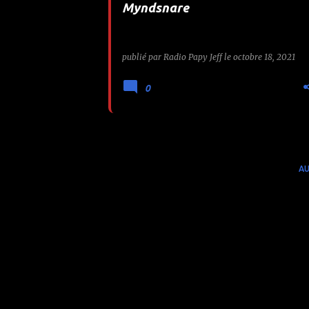
Myndsnare
e
s
publié par
Radio Papy Jeff
le
octobre 18, 2021
0
AU