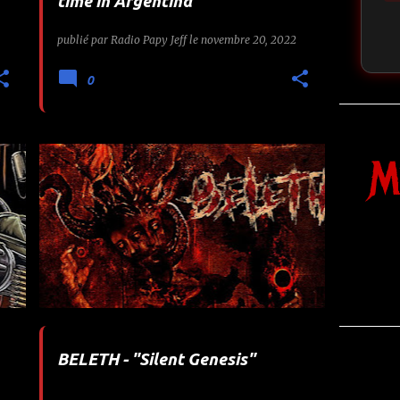
time in Argentina
publié par
Radio Papy Jeff
le
novembre 20, 2022
0
M
1
AURAL MUSIC
BELETH
SILENT GENESIS
WORMHOLEDEATH
+
BELETH - "Silent Genesis"
M