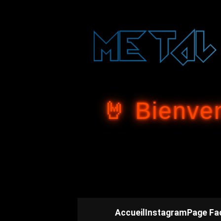
🤘 Bienve
Accueil
Instagram
Page Fa