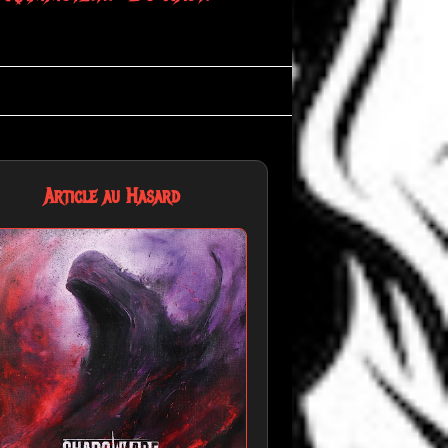
ass!"
Article au Hasard