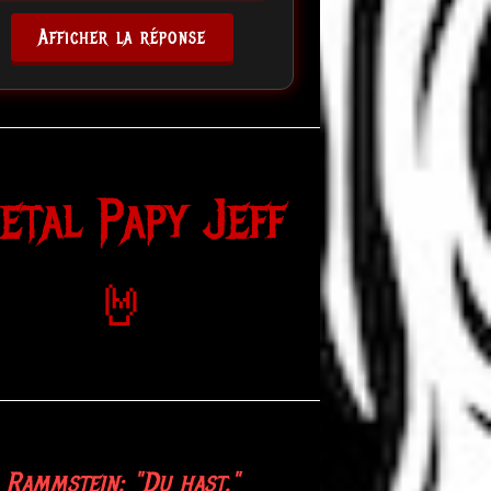
Afficher la réponse
etal Papy Jeff
🤘
etallica: "Metal up your