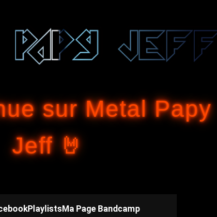
Accéder au contenu principal
nue sur Metal Papy
Jeff 🤘
cebook
Playlists
Ma Page Bandcamp