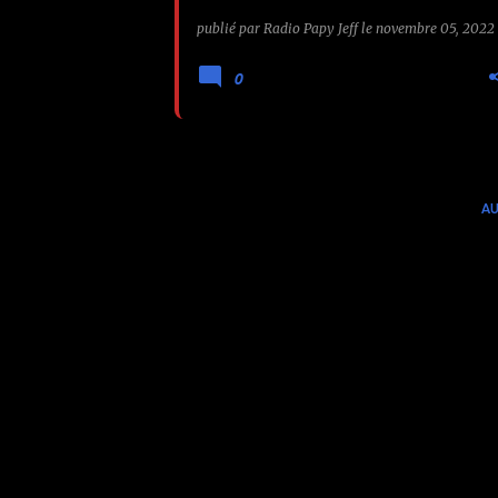
via Wormholedeath)
publié par
Radio Papy Jeff
le
novembre 05, 2022
0
AU