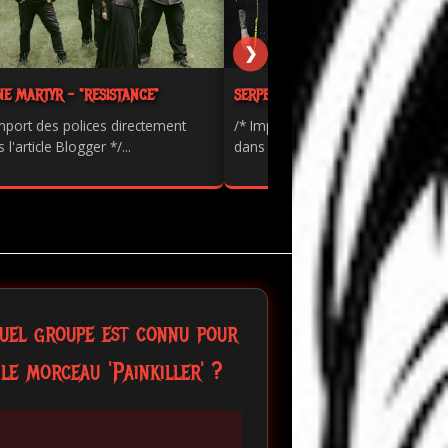
❯
NE MARTYR - "RESISTANCE"
SERPENTS - "PAINKILLER"
mport des polices directement
/* Import des polices directement
 l'article Blogger */...
dans l'article Blogger */...
uel groupe est connu pour
le morceau 'Painkiller' ?