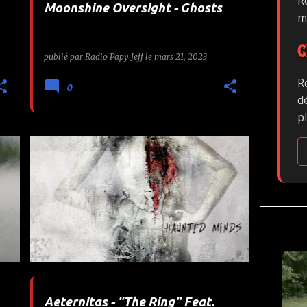
Ro
Moonshine Oversight - Ghosts
m
C
publié par
Radio Papy Jeff
le
mars 21, 2023
R
0
d
p
+
AETERNITAS
AURAL MUSIC
+
1
Aeternitas - "The Ring" Feat.