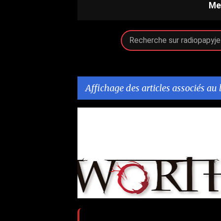
Me
Affichage des articles associés au 
A
AURAL MUSIC
AURAL MUSIC WEBSTORE
+
r
t
i
c
l