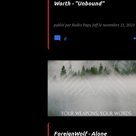
Worth - "Unbound"
e
s
publié par
Radio Papy Jeff
le
novembre 23, 2023
0
ALONE
AURAL MUSIC
FOREIGNWOLF
WORMHOLEDEATH
ForeignWolf - Alone