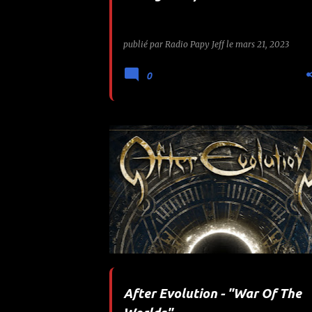
publié par
Radio Papy Jeff
le
mars 21, 2023
0
AFTER EVOLUTION
AURAL MUSIC
+
After Evolution - "War Of The