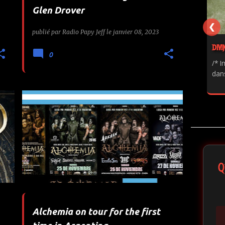
Glen Drover
❮
publié par
Radio Papy Jeff
le
janvier 08, 2023
DIVI
0
/* I
dans
1
ALCHEMIA
ARGENTINA
AURAL MUSIC
TOUR
WORMHOLEDEATH
+
Q
Alchemia on tour for the first