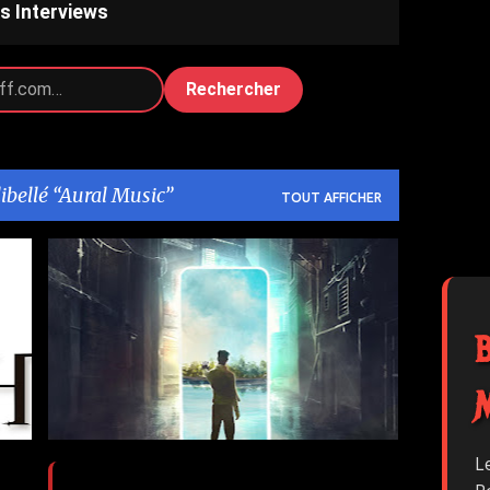
s Interviews
Rechercher
libellé
Aural Music
TOUT AFFICHER
2
AURAL MUSIC
BANDCAMP
GHOSTS
+
2
L