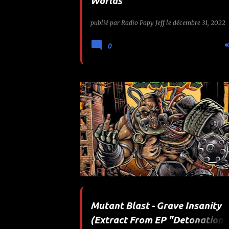
Worlds"
publié par
Radio Papy Jeff
le
décembre 31, 2022
0
AURAL MUSIC
DETONATION
+
Mutant Blast - Grave Insanity
(Extract From EP "Detonation"