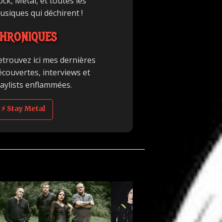
ck, Metal, et toutes les
usiques qui déchirent !
HRONIQUES
etrouvez ici mes dernières
écouvertes, interviews et
laylists enflammées.
⚡ Stay Metal