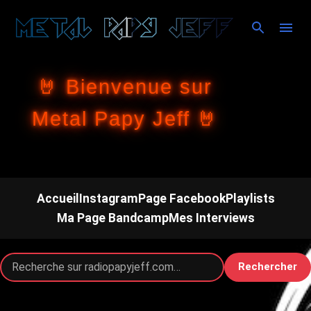
Accéder au contenu principal
🤘 Bienvenue sur
Metal Papy Jeff 🤘
Accueil
Instagram
Page Facebook
Playlists
Ma Page Bandcamp
Mes Interviews
Rechercher