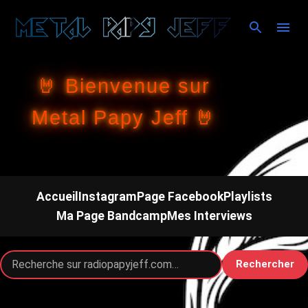
Accéder au contenu principal
🤘 Bienvenue sur
Metal Papy Jeff 🤘
Accueil
Instagram
Page Facebook
Playlists
Ma Page Bandcamp
Mes Interviews
Rechercher