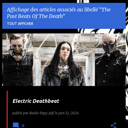
Affichage des articles associés au libellé
The
Past Beats Of The Death
TOUT AFFICHER
A
r
t
i
c
l
Electric Deathbeat
e
publié par
Radio Papy Jeff
le
juin 12, 2024
s
0