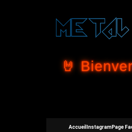
🤘 Bienve
Accueil
Instagram
Page Fa