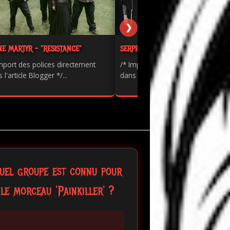
❯
NE MARTYR - "RESISTANCE"
SERPENTS - "PAINKILLER"
mport des polices directement
/* Import des polices directement
 l'article Blogger */...
dans l'article Blogger */...
uel groupe est connu pour
le morceau 'Painkiller' ?