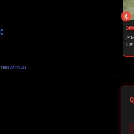
❮
DIVI
/* I
dans
TRES ARTICLES
Q