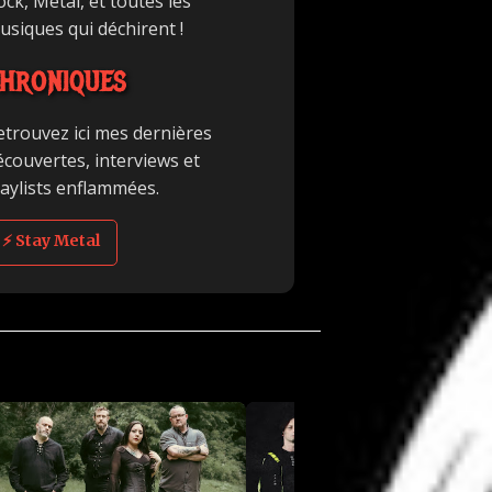
ck, Metal, et toutes les
usiques qui déchirent !
HRONIQUES
etrouvez ici mes dernières
écouvertes, interviews et
laylists enflammées.
⚡ Stay Metal