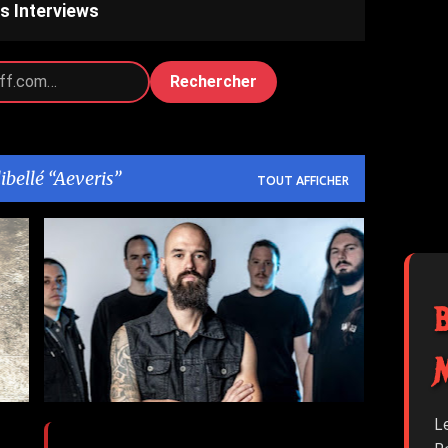
s Interviews
Rechercher
libellé
Aeveris
TOUT AFFICHER
AEVERIS
SHAPELESS
L