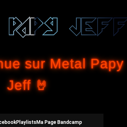
Accéder au contenu principal
nue sur Metal Papy
Jeff 🤘
cebook
Playlists
Ma Page Bandcamp