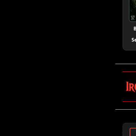
S
🤘 Iron Maiden