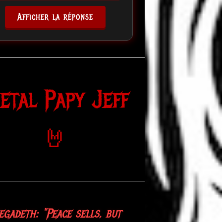
Afficher la réponse
etal Papy Jeff
🤘
gadeth: "Peace sells, but