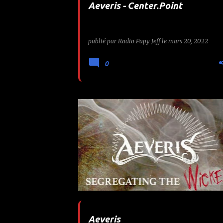
Aeveris - Center.Point
e
s
publié par
Radio Papy Jeff
le
mars 20, 2022
0
AEVERIS
Aeveris