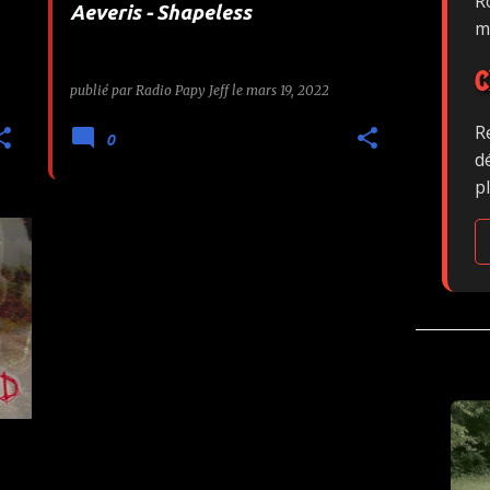
Ro
Aeveris - Shapeless
m
C
publié par
Radio Papy Jeff
le
mars 19, 2022
R
0
d
p