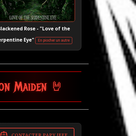
Blackened Rose - "Love of the
erpentine Eye"
En piocher un autre
 🤘
CONTACTER PAPY JEFF