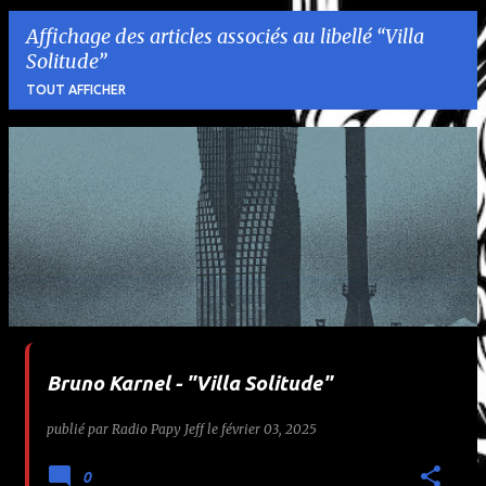
Affichage des articles associés au libellé
Villa
Solitude
TOUT AFFICHER
A
r
t
i
c
l
Bruno Karnel - "Villa Solitude"
e
publié par
Radio Papy Jeff
le
février 03, 2025
s
0