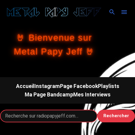
Accéder au contenu principal
🤘 Bienvenue sur
Metal Papy Jeff 🤘
Accueil
Instagram
Page Facebook
Playlists
Ma Page Bandcamp
Mes Interviews
Rechercher