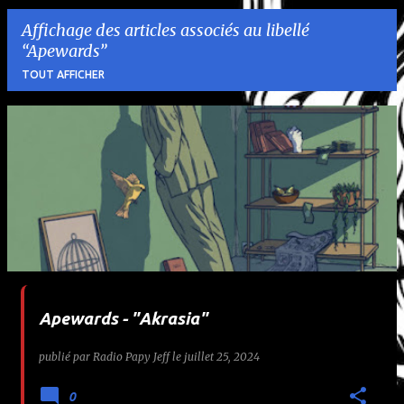
Affichage des articles associés au libellé
Apewards
TOUT AFFICHER
A
r
t
i
c
l
Apewards - "Akrasia"
e
publié par
Radio Papy Jeff
le
juillet 25, 2024
s
0