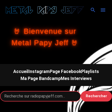
Accéder au contenu principal
🤘 Bienvenue sur
Metal Papy Jeff 🤘
Accueil
Instagram
Page Facebook
Playlists
Ma Page Bandcamp
Mes Interviews
Rechercher