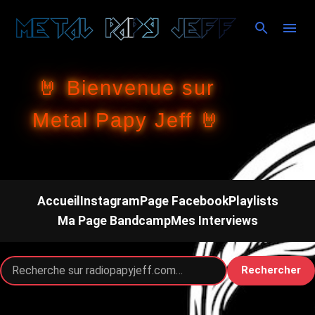
Accéder au contenu principal
🤘 Bienvenue sur
Metal Papy Jeff 🤘
Accueil
Instagram
Page Facebook
Playlists
Ma Page Bandcamp
Mes Interviews
Rechercher