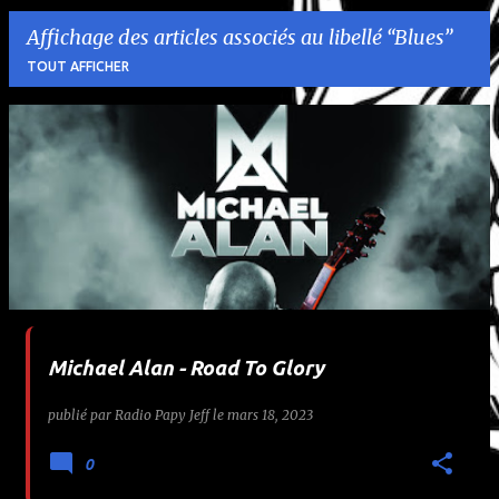
Affichage des articles associés au libellé
Blues
TOUT AFFICHER
A
r
t
i
c
l
Michael Alan - Road To Glory
e
publié par
Radio Papy Jeff
le
mars 18, 2023
s
0