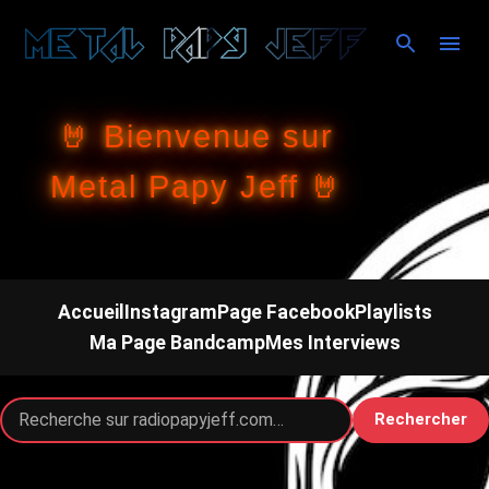
Accéder au contenu principal
🤘 Bienvenue sur
Metal Papy Jeff 🤘
Accueil
Instagram
Page Facebook
Playlists
Ma Page Bandcamp
Mes Interviews
Rechercher