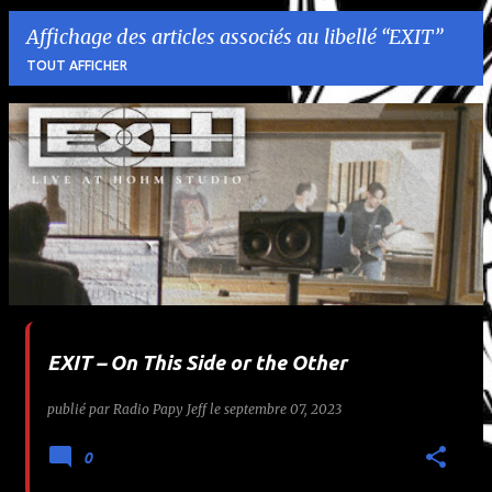
Affichage des articles associés au libellé
EXIT
TOUT AFFICHER
A
r
t
i
c
l
EXIT – On This Side or the Other
e
publié par
Radio Papy Jeff
le
septembre 07, 2023
s
0