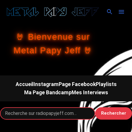
Accéder au contenu principal
🤘 Bienvenue sur
Metal Papy Jeff 🤘
Accueil
Instagram
Page Facebook
Playlists
Ma Page Bandcamp
Mes Interviews
Rechercher