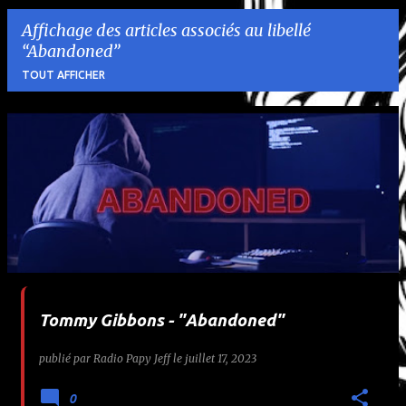
Affichage des articles associés au libellé
Abandoned
TOUT AFFICHER
A
r
t
i
c
l
Tommy Gibbons - "Abandoned"
e
publié par
Radio Papy Jeff
le
juillet 17, 2023
s
0