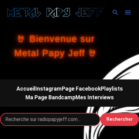
Accéder au contenu principal
🤘 Bienvenue sur
Metal Papy Jeff 🤘
Accueil
Instagram
Page Facebook
Playlists
Ma Page Bandcamp
Mes Interviews
Rechercher