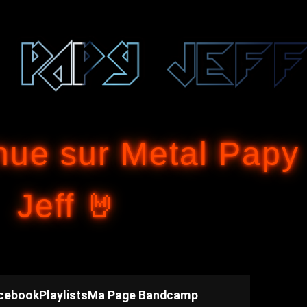
Accéder au contenu principal
nue sur Metal Papy
Jeff 🤘
cebook
Playlists
Ma Page Bandcamp