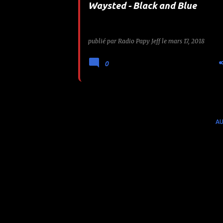
Waysted - Black and Blue
e
s
publié par
Radio Papy Jeff
le
mars 17, 2018
0
AU