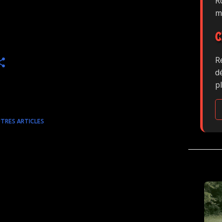
Ro
m
C
R
d
p
TRES ARTICLES