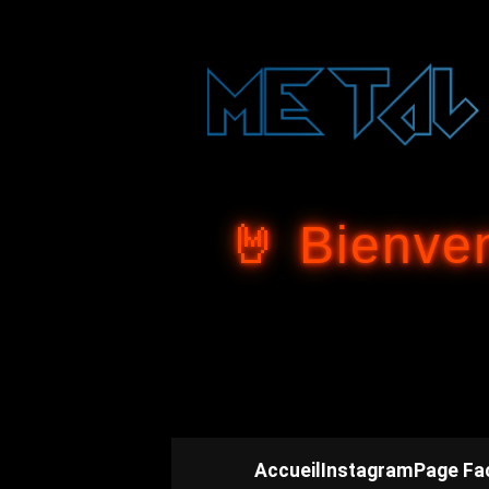
🤘 Bienve
Accueil
Instagram
Page Fa