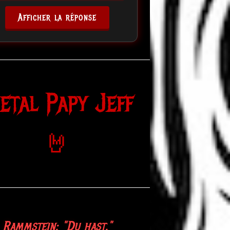
Afficher la réponse
etal Papy Jeff
🤘
Rammstein: "Du hast."