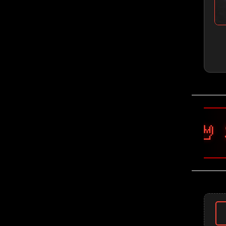
🤘 Slayer 🤘