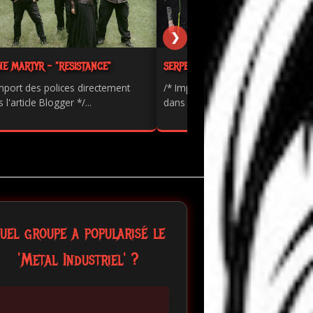
❯
NE MARTYR - "RESISTANCE"
SERPENTS - "PAINKILLER"
mport des polices directement
/* Import des polices directement
 l'article Blogger */...
dans l'article Blogger */...
uel groupe a popularisé le
'Metal Industriel' ?