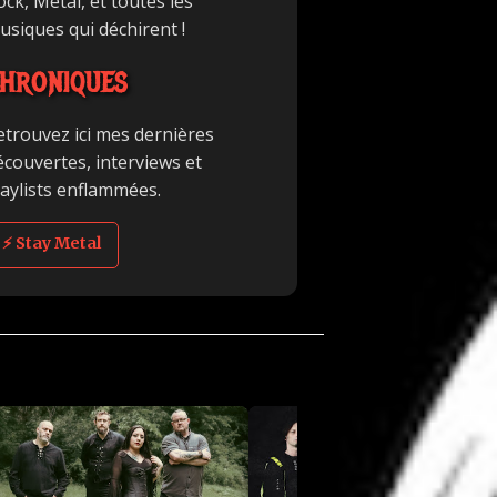
ck, Metal, et toutes les
usiques qui déchirent !
HRONIQUES
etrouvez ici mes dernières
écouvertes, interviews et
laylists enflammées.
⚡ Stay Metal