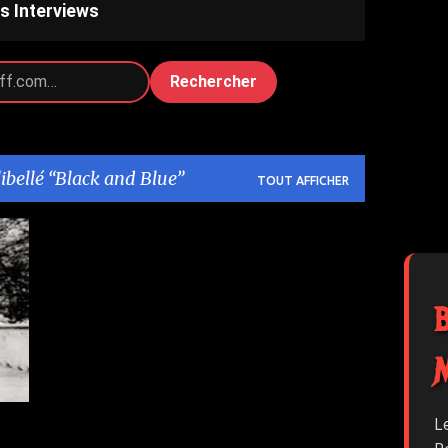
s Interviews
Rechercher
libellé
Black and Blue
TOUT AFFICHER
+
L