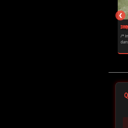
❮
DIVI
/* I
dans
Q