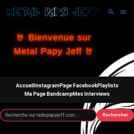
Accéder au contenu principal
🤘 Bienvenue sur
Metal Papy Jeff 🤘
Accueil
Instagram
Page Facebook
Playlists
Ma Page Bandcamp
Mes Interviews
Rechercher