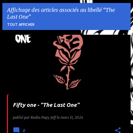
Affichage des articles associés au libellé
The
Last One
TOUT AFFICHER
A
r
t
i
c
l
Fifty one - "The Last One"
e
publié par
Radio Papy Jeff
le
mars 11, 2024
s
0