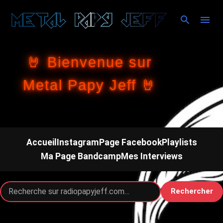
Accéder au contenu principal
🤘 Bienvenue sur
Metal Papy Jeff 🤘
Accueil
Instagram
Page Facebook
Playlists
Ma Page Bandcamp
Mes Interviews
Rechercher