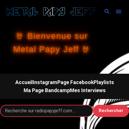
Accéder au contenu principal
🤘 Bienvenue sur
Metal Papy Jeff 🤘
Accueil
Instagram
Page Facebook
Playlists
Ma Page Bandcamp
Mes Interviews
Rechercher