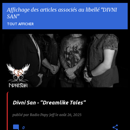
Affichage des articles associés au libellé
DIVNI
SAN
TOUT AFFICHER
A
r
t
i
c
l
Divni San - "Dreamlike Tales"
e
publié par
Radio Papy Jeff
le
août 26, 2025
s
0