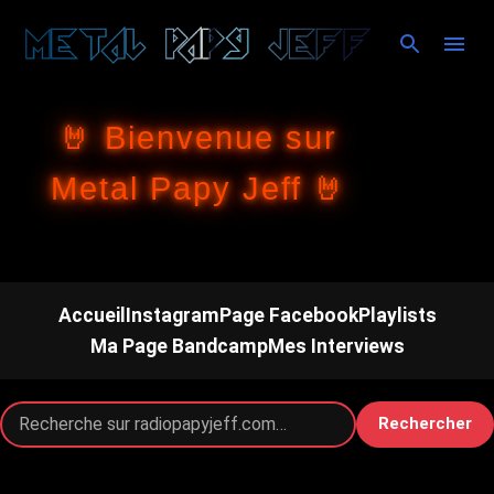
Accéder au contenu principal
🤘 Bienvenue sur
Metal Papy Jeff 🤘
Accueil
Instagram
Page Facebook
Playlists
Ma Page Bandcamp
Mes Interviews
Rechercher