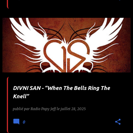
DIVNI SAN - “When The Bells Ring The
Knell”
publié par
Radio Papy Jeff
le
juillet 28, 2025
0