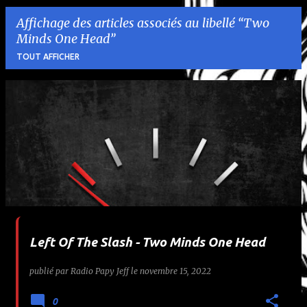
Affichage des articles associés au libellé
Two
Minds One Head
TOUT AFFICHER
A
r
t
i
c
l
Left Of The Slash - Two Minds One Head
e
publié par
Radio Papy Jeff
le
novembre 15, 2022
s
0