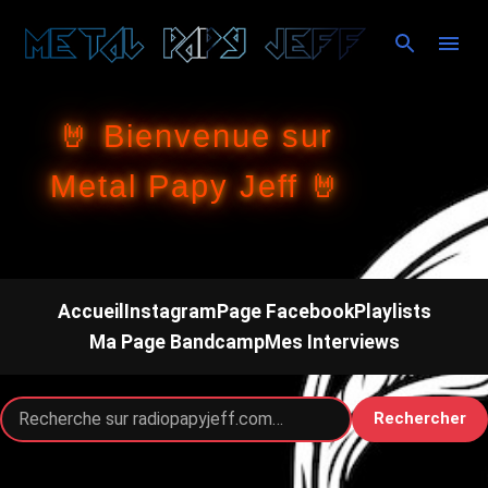
Accéder au contenu principal
🤘 Bienvenue sur
Metal Papy Jeff 🤘
Accueil
Instagram
Page Facebook
Playlists
Ma Page Bandcamp
Mes Interviews
Rechercher