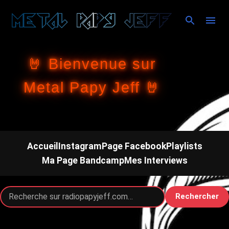
Accéder au contenu principal
🤘 Bienvenue sur
Metal Papy Jeff 🤘
Accueil
Instagram
Page Facebook
Playlists
Ma Page Bandcamp
Mes Interviews
Rechercher