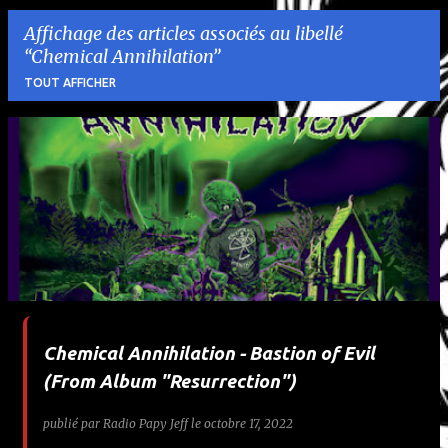
Affichage des articles associés au libellé
Chemical Annihilation
TOUT AFFICHER
A
r
t
i
c
l
Chemical Annihilation - Bastion of Evil
e
(From Album "Resurrection")
s
publié par
Radio Papy Jeff
le
octobre 17, 2022