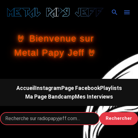
Accéder au contenu principal
🤘 Bienvenue sur
Metal Papy Jeff 🤘
Accueil
Instagram
Page Facebook
Playlists
Ma Page Bandcamp
Mes Interviews
Rechercher