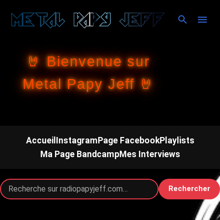
Accéder au contenu principal
🤘 Bienvenue sur
Metal Papy Jeff 🤘
Accueil
Instagram
Page Facebook
Playlists
Ma Page Bandcamp
Mes Interviews
Rechercher