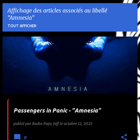
Affichage des articles associés au libellé
Amnesia
TOUT AFFICHER
A
r
t
i
c
l
Passengers in Panic - "Amnesia"
e
publié par
Radio Papy Jeff
le
octobre 12, 2025
s
0