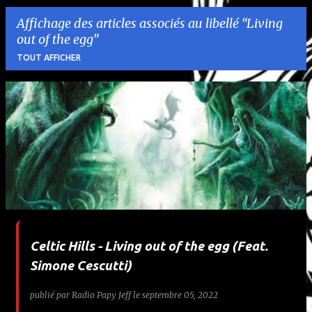
Affichage des articles associés au libellé
Living
out of the egg
TOUT AFFICHER
A
r
t
i
c
l
Celtic Hills - Living out of the egg (Feat.
e
Simone Cescutti)
s
publié par
Radio Papy Jeff
le
septembre 05, 2022