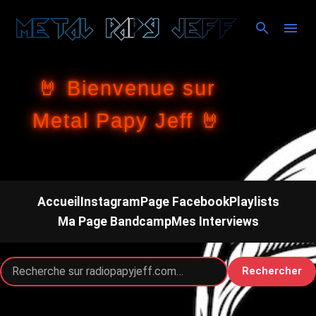
Accéder au contenu principal
🤘 Bienvenue sur
Metal Papy Jeff 🤘
Accueil
Instagram
Page Facebook
Playlists
Ma Page Bandcamp
Mes Interviews
Rechercher