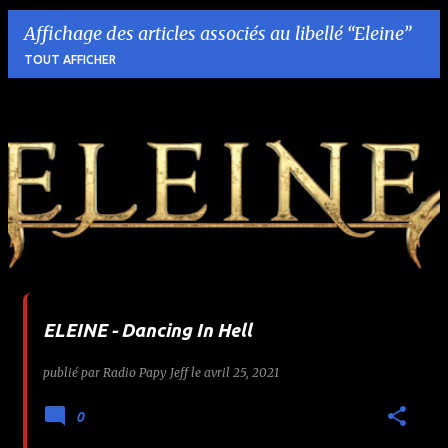
Affichage des articles associés au libellé
Eleine
TOUT AFFICHER
A
r
t
i
c
l
ELEINE - Dancing In Hell
e
publié par
Radio Papy Jeff
le
avril 25, 2021
s
0