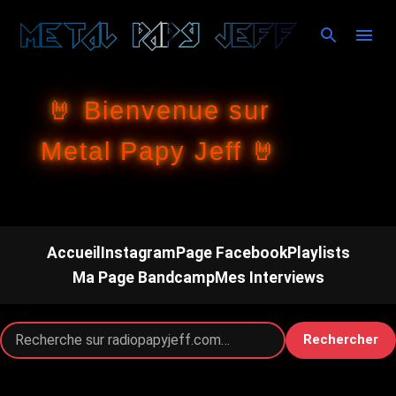
Accéder au contenu principal
🤘 Bienvenue sur
Metal Papy Jeff 🤘
Accueil
Instagram
Page Facebook
Playlists
Ma Page Bandcamp
Mes Interviews
Rechercher