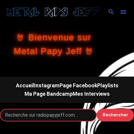
Accéder au contenu principal
🤘 Bienvenue sur
Metal Papy Jeff 🤘
Accueil
Instagram
Page Facebook
Playlists
Ma Page Bandcamp
Mes Interviews
Rechercher