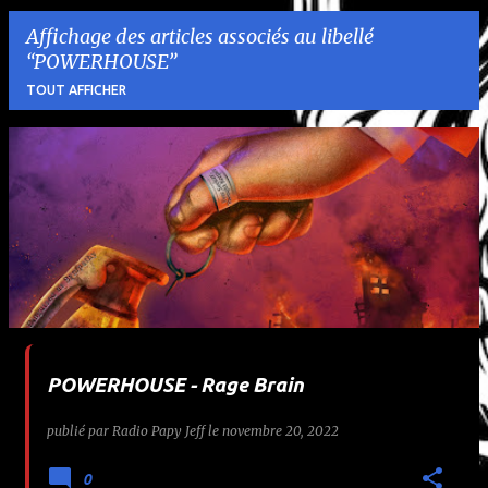
Affichage des articles associés au libellé
POWERHOUSE
TOUT AFFICHER
A
r
t
i
c
l
POWERHOUSE - Rage Brain
e
publié par
Radio Papy Jeff
le
novembre 20, 2022
s
0