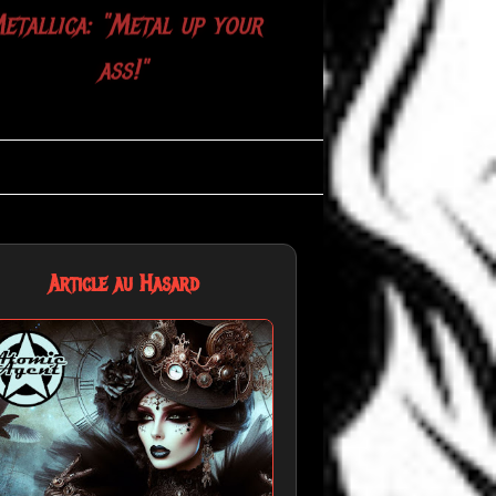
etallica: "Metal up your
ass!"
Article au Hasard