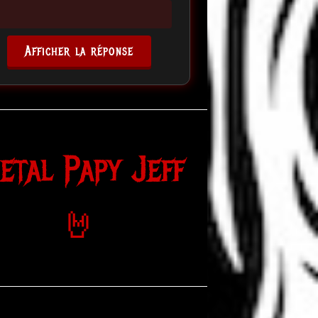
Afficher la réponse
etal Papy Jeff
🤘