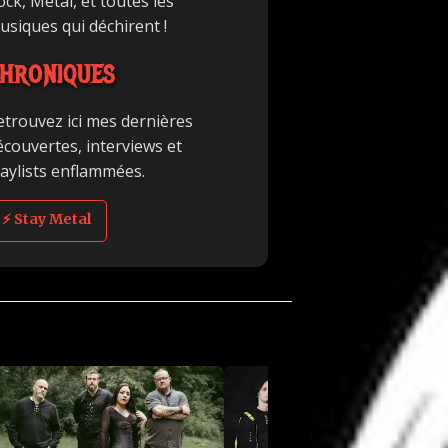
ck, Metal, et toutes les
usiques qui déchirent !
HRONIQUES
etrouvez ici mes dernières
écouvertes, interviews et
laylists enflammées.
⚡ Stay Metal