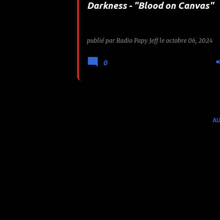
Darkness - "Blood on Canvas"
e
s
publié par
Radio Papy Jeff
le
octobre 06, 2024
0
AU