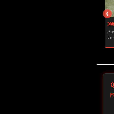
❮
DIVI
/* I
dans
Q
p