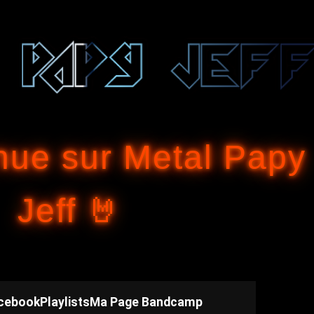
Accéder au contenu principal
nue sur Metal Papy
Jeff 🤘
cebook
Playlists
Ma Page Bandcamp