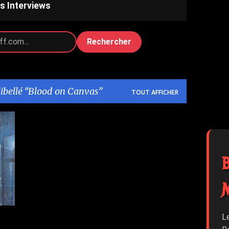
s Interviews
Rechercher
libellé
Blood on Canvas
TOUT AFFICHER
+
L