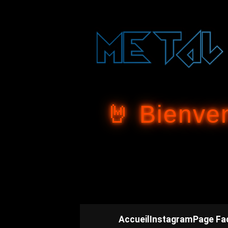
🤘 Bienve
Accueil
Instagram
Page Fa