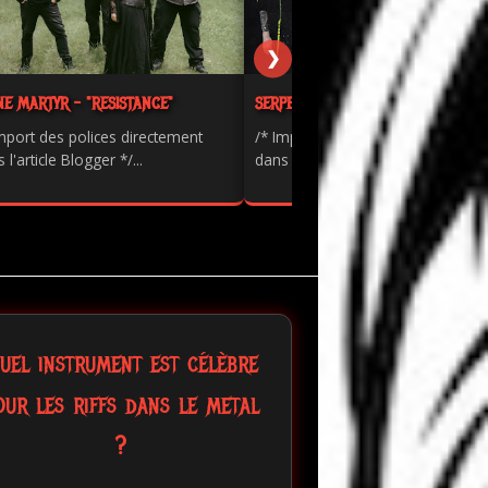
❯
NE MARTYR - "RESISTANCE"
SERPENTS - "PAINKILLER"
mport des polices directement
/* Import des polices directement
 l'article Blogger */...
dans l'article Blogger */...
uel instrument est célèbre
our les riffs dans le metal
?