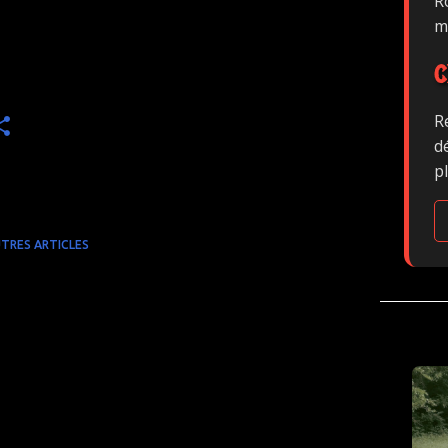
Ro
m
C
R
d
p
TRES ARTICLES