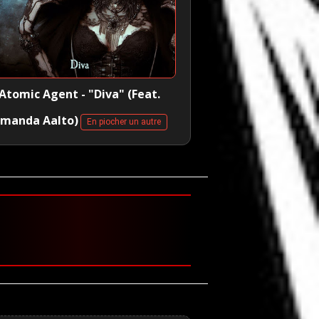
Atomic Agent - "Diva" (Feat.
manda Aalto)
En piocher un autre
🤘 Black Sa