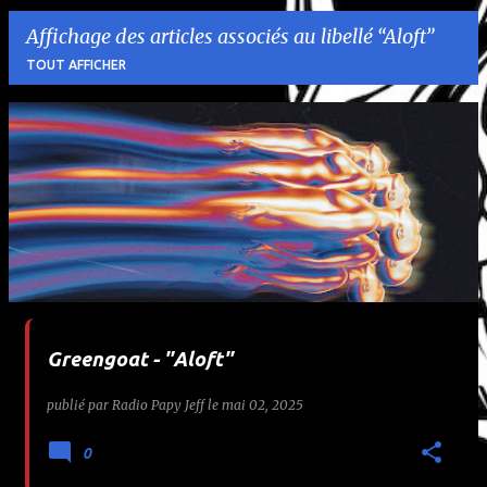
Affichage des articles associés au libellé
Aloft
TOUT AFFICHER
A
r
t
i
c
l
Greengoat - "Aloft"
e
publié par
Radio Papy Jeff
le
mai 02, 2025
s
0