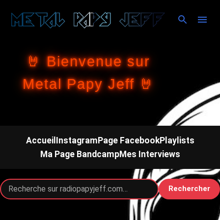
Accéder au contenu principal
🤘 Bienvenue sur
Metal Papy Jeff 🤘
Accueil
Instagram
Page Facebook
Playlists
Ma Page Bandcamp
Mes Interviews
Rechercher