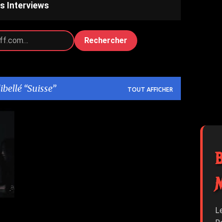
s Interviews
Rechercher
libellé
Suisse
TOUT AFFICHER
2
L