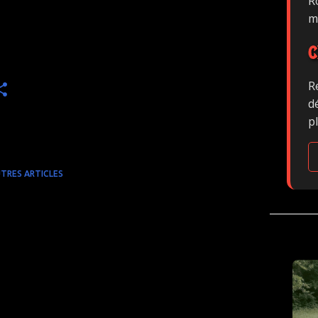
Ro
m
C
R
d
p
TRES ARTICLES