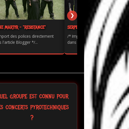
❯
NE MARTYR - "RESISTANCE"
SERPENTS - "PAINKILLER"
mport des polices directement
/* Import des polices directement
 l'article Blogger */...
dans l'article Blogger */...
uel groupe est connu pour
es concerts pyrotechniques
?