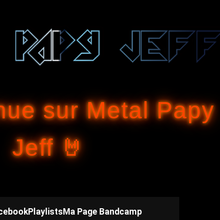
Accéder au contenu principal
nue sur Metal Papy
Jeff 🤘
cebook
Playlists
Ma Page Bandcamp