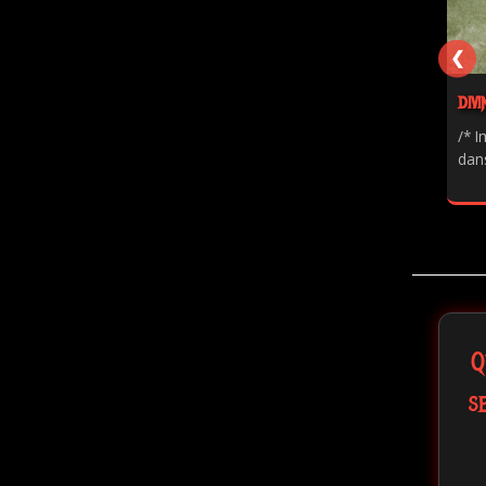
❮
DIVI
/* I
dans
Q
s