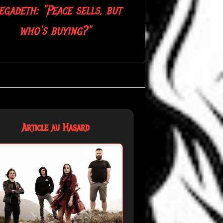
gadeth: "Peace sells, but
who's buying?"
Article au Hasard