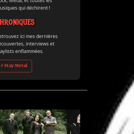
ck, Metal, et toutes les
usiques qui déchirent !
HRONIQUES
etrouvez ici mes dernières
écouvertes, interviews et
laylists enflammées.
⚡ Stay Metal