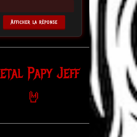
Afficher la réponse
etal Papy Jeff
🤘