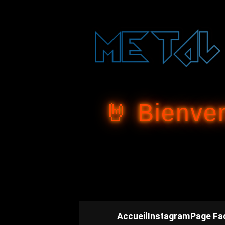
🤘 Bienve
Accueil
Instagram
Page Fa