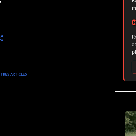
Ro
f
m
C
R
d
p
TRES ARTICLES