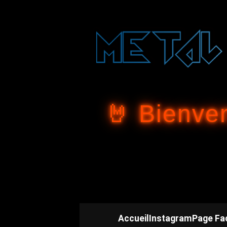
🤘 Bienve
Accueil
Instagram
Page Fa