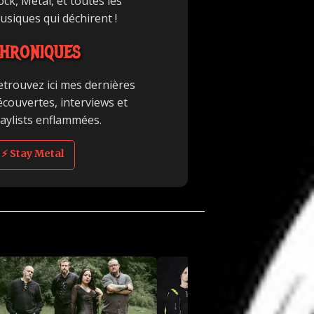
ck, Metal, et toutes les
usiques qui déchirent !
HRONIQUES
etrouvez ici mes dernières
écouvertes, interviews et
laylists enflammées.
⚡ Stay Metal