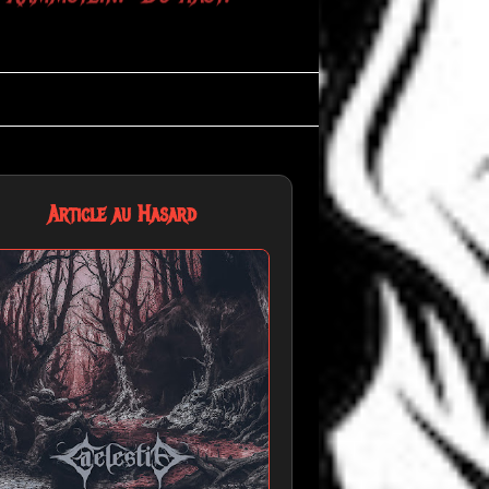
ass!"
Article au Hasard