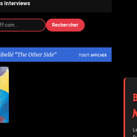
s Interviews
Rechercher
libellé
The Other Side
TOUT AFFICHER
+
L