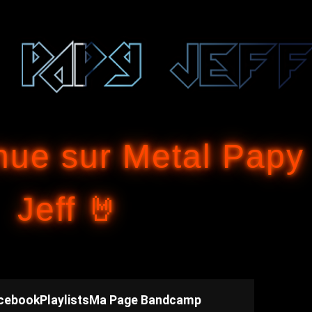
Accéder au contenu principal
nue sur Metal Papy
Jeff 🤘
cebook
Playlists
Ma Page Bandcamp