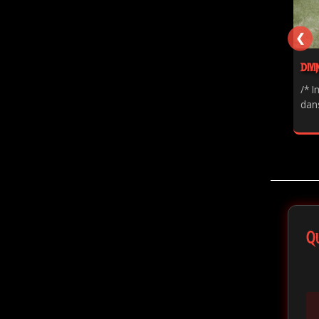
❮
DIVI
/* I
dans
Q