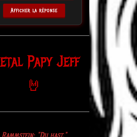
Afficher la réponse
etal Papy Jeff
🤘
etallica: "Metal up your