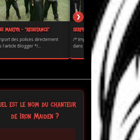
❯
NE MARTYR - "RESISTANCE"
SERPENTS - "PAINKILLER"
mport des polices directement
/* Import des polices directement
 l'article Blogger */...
dans l'article Blogger */...
uel est le nom du chanteur
de Iron Maiden ?