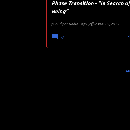
Phase Transition - "In Search o
e
Being"
s
publié par
Radio Papy Jeff
le
mai 07, 2025
0
AU