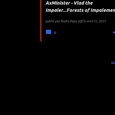
AxMinister - Vlad the
e
Impaler...Forests of Impalemen
s
publié par
Radio Papy Jeff
le
avril 13, 2023
0
AU