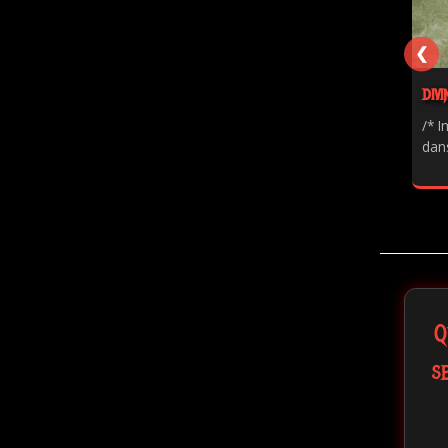
❮
DIVI
/* I
dans
Q
s