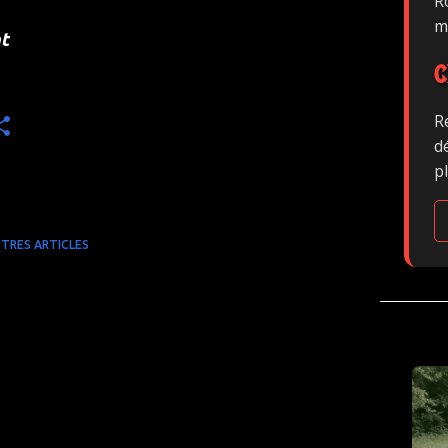
Ro
m
t
C
R
d
p
TRES ARTICLES