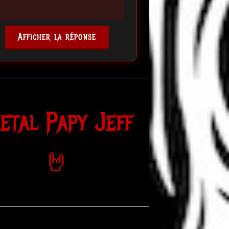
Afficher la réponse
etal Papy Jeff
🤘