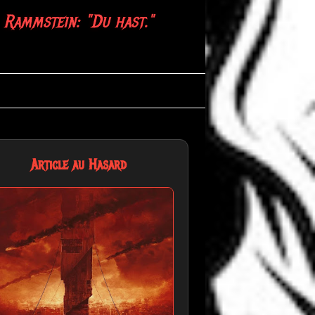
Rammstein: "Du hast."
Article au Hasard