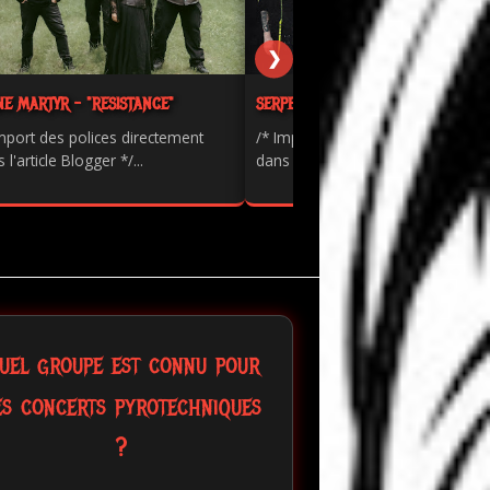
❯
NE MARTYR - "RESISTANCE"
SERPENTS - "PAINKILLER"
mport des polices directement
/* Import des polices directement
 l'article Blogger */...
dans l'article Blogger */...
uel groupe est connu pour
es concerts pyrotechniques
?