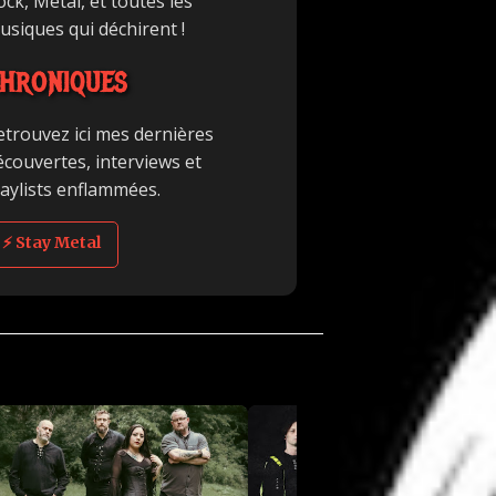
ck, Metal, et toutes les
usiques qui déchirent !
HRONIQUES
etrouvez ici mes dernières
écouvertes, interviews et
laylists enflammées.
⚡ Stay Metal