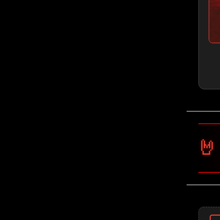
🤘 Ghost 🤘