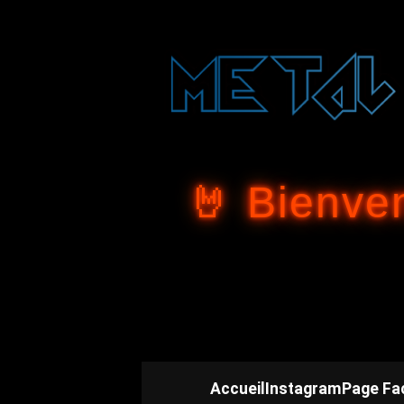
🤘 Bienve
Accueil
Instagram
Page Fa