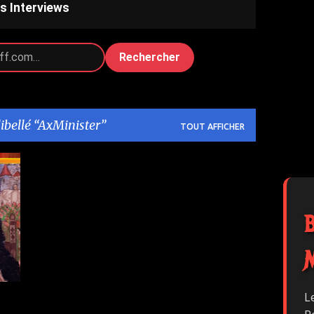
s Interviews
Rechercher
libellé
AxMinister
TOUT AFFICHER
2
L