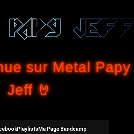
Accéder au contenu principal
nue sur Metal Papy
Jeff 🤘
cebook
Playlists
Ma Page Bandcamp