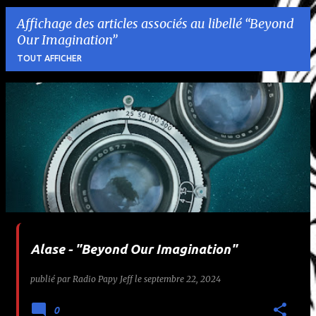
Affichage des articles associés au libellé
Beyond
Our Imagination
TOUT AFFICHER
A
r
t
i
c
l
Alase - "Beyond Our Imagination"
e
publié par
Radio Papy Jeff
le
septembre 22, 2024
s
0