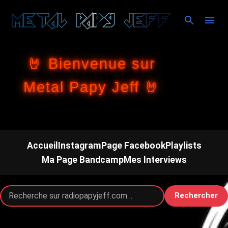
Accéder au contenu principal
🤘 Bienvenue sur
Metal Papy Jeff 🤘
Accueil
Instagram
Page Facebook
Playlists
Ma Page Bandcamp
Mes Interviews
Rechercher