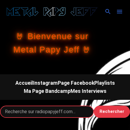
Accéder au contenu principal
🤘 Bienvenue sur
Metal Papy Jeff 🤘
Accueil
Instagram
Page Facebook
Playlists
Ma Page Bandcamp
Mes Interviews
Rechercher