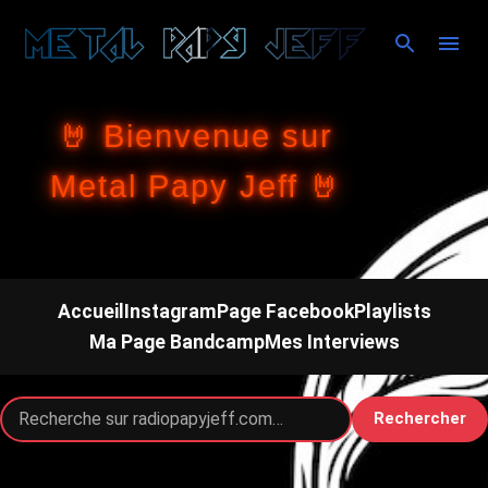
Accéder au contenu principal
🤘 Bienvenue sur
Metal Papy Jeff 🤘
Accueil
Instagram
Page Facebook
Playlists
Ma Page Bandcamp
Mes Interviews
Rechercher