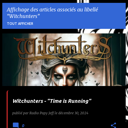
Affichage des articles associés au libellé
Witchunters
TOUT AFFICHER
A
r
t
i
c
l
Witchunters - "Time is Running"
e
publié par
Radio Papy Jeff
le
décembre 30, 2024
s
0