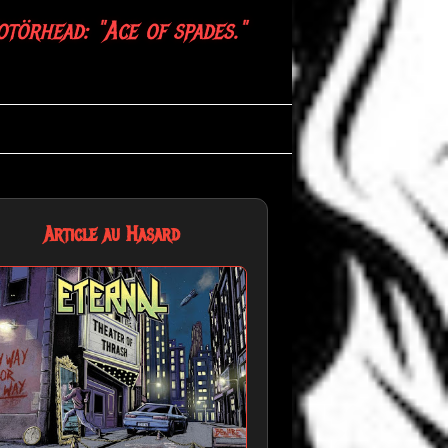
törhead: "Ace of spades."
Article au Hasard