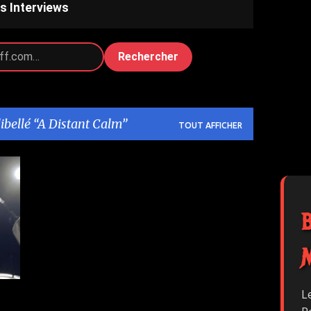
s Interviews
Rechercher
libellé
A Distant Calm
TOUT AFFICHER
L