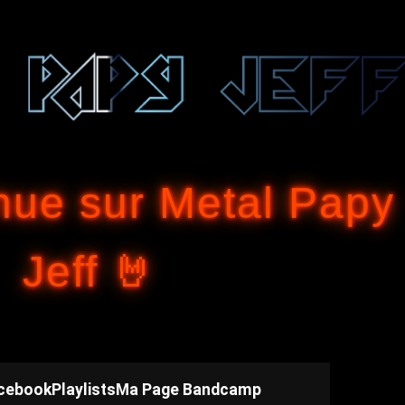
Accéder au contenu principal
nue sur Metal Papy
Jeff 🤘
cebook
Playlists
Ma Page Bandcamp