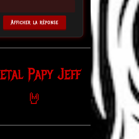
Afficher la réponse
etal Papy Jeff
🤘