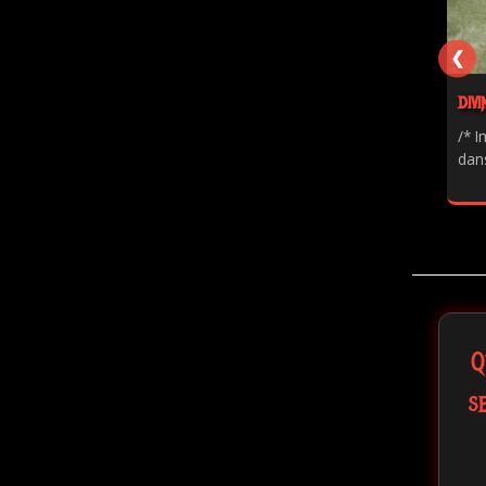
❮
DIVI
/* I
dans
Q
s