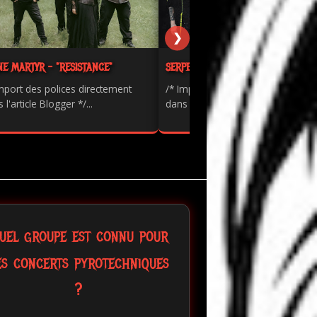
❯
NE MARTYR - "RESISTANCE"
SERPENTS - "PAINKILLER"
mport des polices directement
/* Import des polices directement
 l'article Blogger */...
dans l'article Blogger */...
uel groupe est connu pour
es concerts pyrotechniques
?