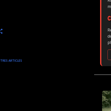
Ro
m
C
R
d
p
TRES ARTICLES