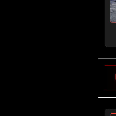
🤘 Ghost 