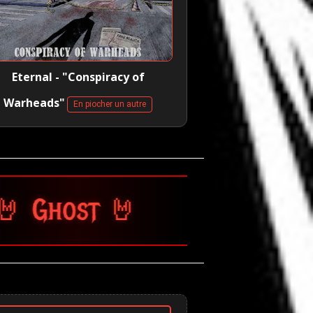
Eternal - "Conspiracy of
Warheads"
En piocher un autre
🤘