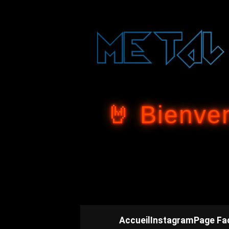
🤘 Bienve
Accueil
Instagram
Page Fa