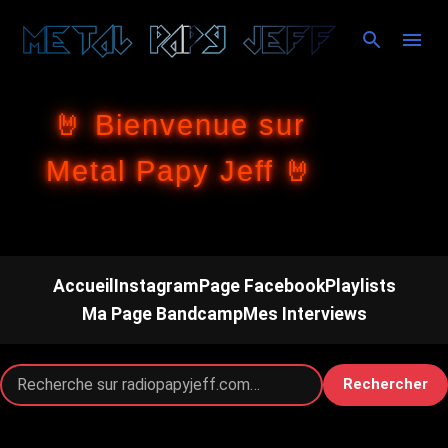
Accéder au contenu principal
🤘 Bienvenue sur
Metal Papy Jeff 🤘
Accueil
Instagram
Page Facebook
Playlists
Ma Page Bandcamp
Mes Interviews
Rechercher