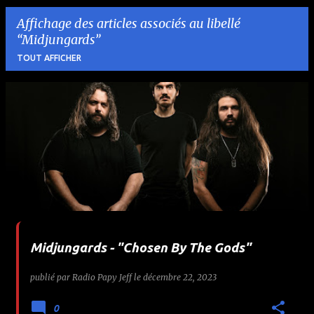
Affichage des articles associés au libellé
Midjungards
TOUT AFFICHER
A
r
t
i
c
l
Midjungards - "Chosen By The Gods"
e
publié par
Radio Papy Jeff
le
décembre 22, 2023
s
0