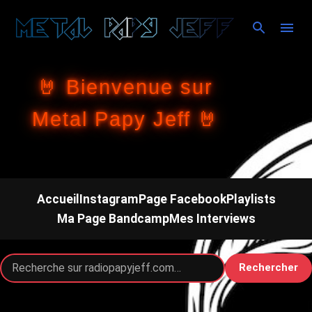
Accéder au contenu principal
🤘 Bienvenue sur
Metal Papy Jeff 🤘
Accueil
Instagram
Page Facebook
Playlists
Ma Page Bandcamp
Mes Interviews
Rechercher