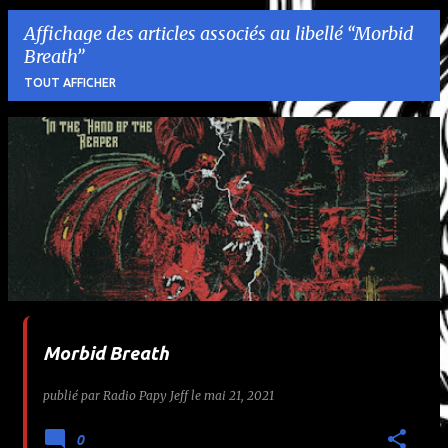
Affichage des articles associés au libellé
Morbid
Breath
TOUT AFFICHER
A
r
t
i
c
l
Morbid Breath
e
publié par
Radio Papy Jeff
le
mai 21, 2021
s
0