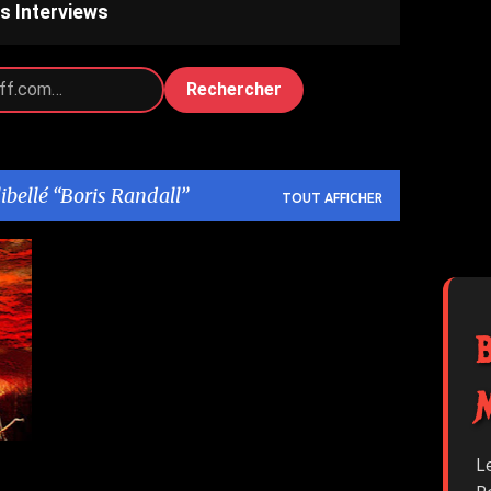
s Interviews
Rechercher
libellé
Boris Randall
TOUT AFFICHER
L