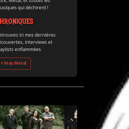
ck, Metal, et toutes les
usiques qui déchirent !
HRONIQUES
etrouvez ici mes dernières
écouvertes, interviews et
laylists enflammées.
⚡ Stay Metal