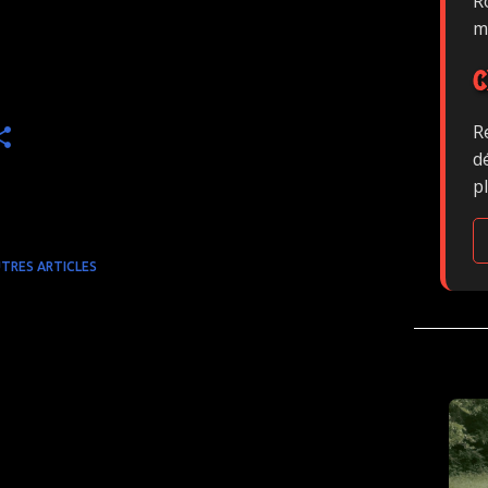
Ro
m
C
R
d
p
TRES ARTICLES