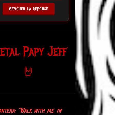
Afficher la réponse
etal Papy Jeff
🤘
antera: "Walk with me, in