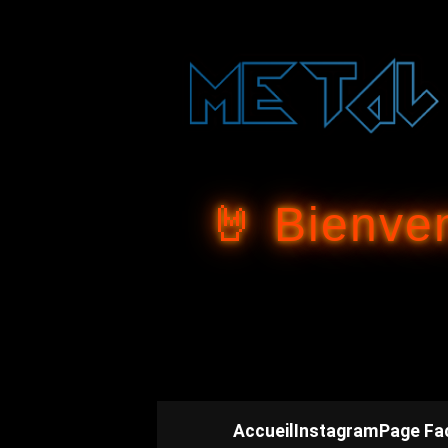
🤘 Bienve
Accueil
Instagram
Page Fa