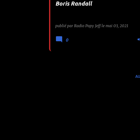
Boris Randall
e
s
publié par
Radio Papy Jeff
le
mai 03, 2021
0
AU