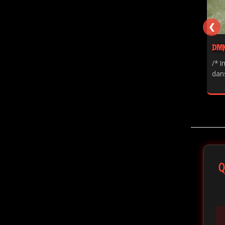
❮
DIVI
/* I
dans
Q