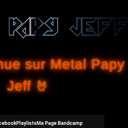
Accéder au contenu principal
nue sur Metal Papy
Jeff 🤘
cebook
Playlists
Ma Page Bandcamp