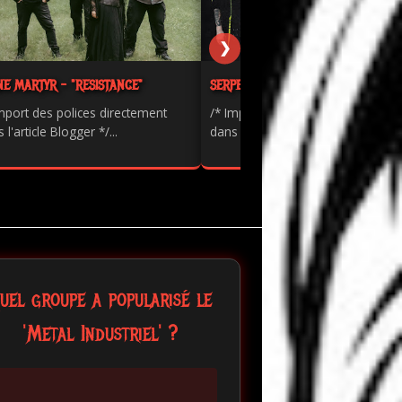
❯
NE MARTYR - "RESISTANCE"
SERPENTS - "PAINKILLER"
mport des polices directement
/* Import des polices directement
 l'article Blogger */...
dans l'article Blogger */...
uel groupe a popularisé le
'Metal Industriel' ?