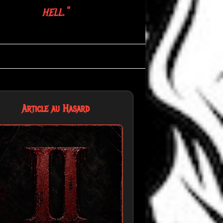
hell."
Article au Hasard