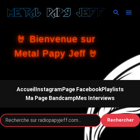
Accéder au contenu principal
🤘 Bienvenue sur
Metal Papy Jeff 🤘
Accueil
Instagram
Page Facebook
Playlists
Ma Page Bandcamp
Mes Interviews
Rechercher