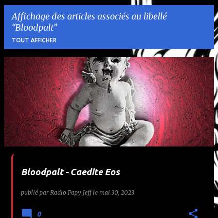
Affichage des articles associés au libellé
Bloodpalt
TOUT AFFICHER
A
r
t
i
c
l
Bloodpalt - Caedite Eos
e
publié par
Radio Papy Jeff
le
mai 30, 2023
s
0