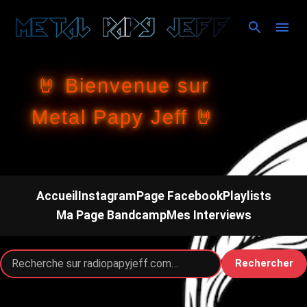
Accéder au contenu principal
🤘 Bienvenue sur
Metal Papy Jeff 🤘
Accueil
Instagram
Page Facebook
Playlists
Ma Page Bandcamp
Mes Interviews
Rechercher