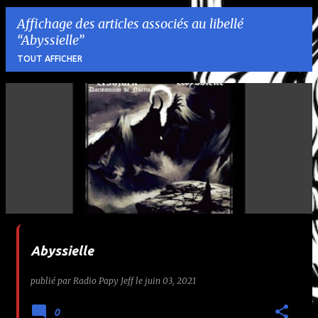
Affichage des articles associés au libellé
Abyssielle
TOUT AFFICHER
A
r
t
i
c
l
Abyssielle
e
publié par
Radio Papy Jeff
le
juin 03, 2021
s
0