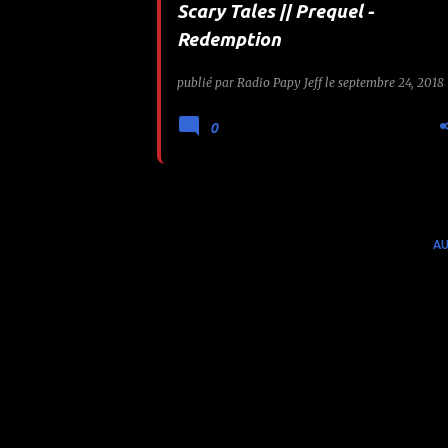
Scary Tales || Prequel -
e
Redemption
s
publié par
Radio Papy Jeff
le
septembre 24, 2018
0
AU