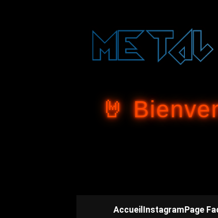
🤘 Bienve
Accueil
Instagram
Page Fa