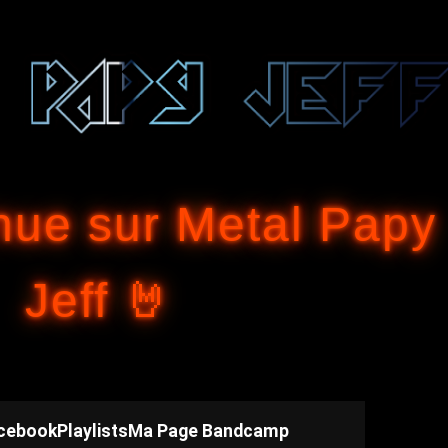
Accéder au contenu principal
nue sur Metal Papy
Jeff 🤘
cebook
Playlists
Ma Page Bandcamp