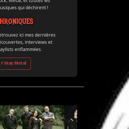
ck, Metal, et toutes les
usiques qui déchirent !
HRONIQUES
etrouvez ici mes dernières
écouvertes, interviews et
laylists enflammées.
⚡ Stay Metal