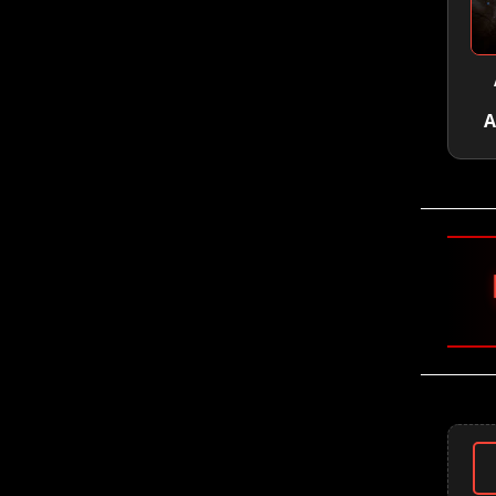
A
🤘 Slipkno