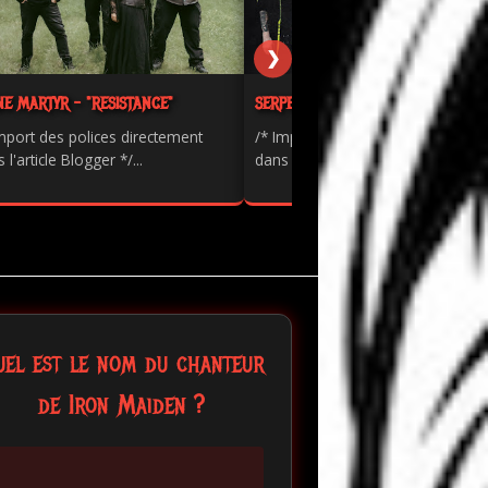
❯
NE MARTYR - "RESISTANCE"
SERPENTS - "PAINKILLER"
mport des polices directement
/* Import des polices directement
 l'article Blogger */...
dans l'article Blogger */...
uel est le nom du chanteur
de Iron Maiden ?