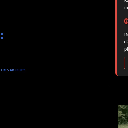
Ro
m
C
R
d
p
TRES ARTICLES