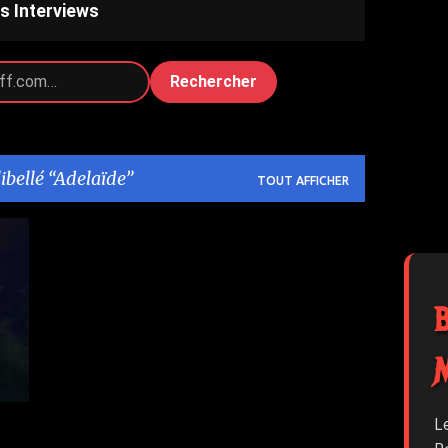
s Interviews
Rechercher
libellé
Adelaïde
TOUT AFFICHER
1
L