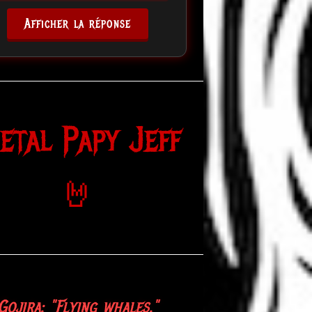
Afficher la réponse
etal Papy Jeff
🤘
Gojira: "Flying whales."