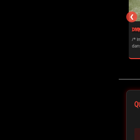
❮
DIVI
/* I
dans
Q