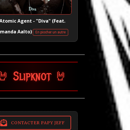
Atomic Agent - "Diva" (Feat.
manda Aalto)
En piocher un autre
t 🤘
CONTACTER PAPY JEFF