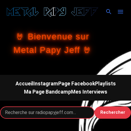
Accéder au contenu principal
🤘 Bienvenue sur
Metal Papy Jeff 🤘
Accueil
Instagram
Page Facebook
Playlists
Ma Page Bandcamp
Mes Interviews
Rechercher