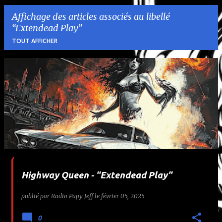
Affichage des articles associés au libellé
Extendead Play
TOUT AFFICHER
A
r
t
i
c
l
Highway Queen - "Extendead Play"
e
publié par
Radio Papy Jeff
le
février 05, 2025
s
0