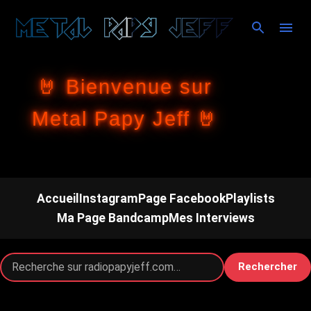
Accéder au contenu principal
🤘 Bienvenue sur
Metal Papy Jeff 🤘
Accueil
Instagram
Page Facebook
Playlists
Ma Page Bandcamp
Mes Interviews
Rechercher