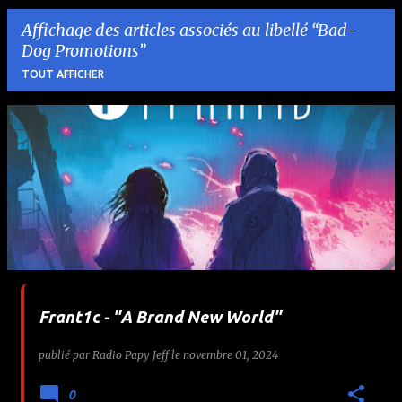
Affichage des articles associés au libellé
Bad-
Dog Promotions
TOUT AFFICHER
A
r
t
i
c
l
Frant1c - "A Brand New World"
e
publié par
Radio Papy Jeff
le
novembre 01, 2024
s
0