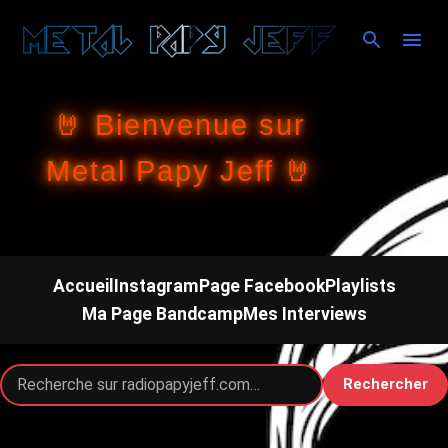
Accéder au contenu principal
🤘 Bienvenue sur
Metal Papy Jeff 🤘
Accueil
Instagram
Page Facebook
Playlists
Ma Page Bandcamp
Mes Interviews
Rechercher