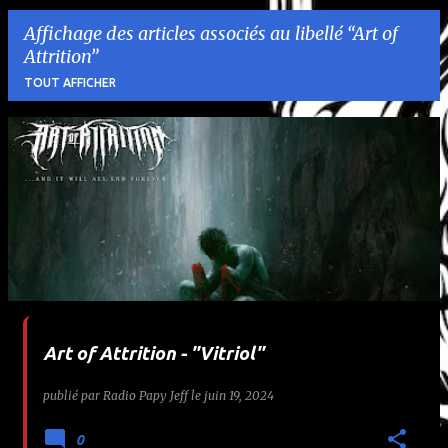
Affichage des articles associés au libellé
Art of
Attrition
TOUT AFFICHER
A
r
t
i
c
l
Art of Attrition - "Vitriol"
e
publié par
Radio Papy Jeff
le
juin 19, 2024
s
0