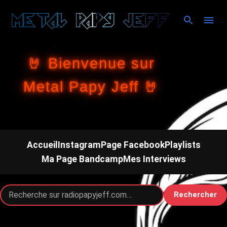
Accéder au contenu principal
🤘 Bienvenue sur
Metal Papy Jeff 🤘
Accueil
Instagram
Page Facebook
Playlists
Ma Page Bandcamp
Mes Interviews
Rechercher