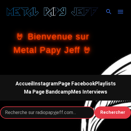
Accéder au contenu principal
🤘 Bienvenue sur
Metal Papy Jeff 🤘
Accueil
Instagram
Page Facebook
Playlists
Ma Page Bandcamp
Mes Interviews
Rechercher